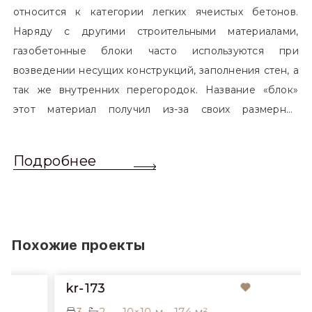
относится к категории легких ячеистых бетонов.
Наряду с другими строительными материалами,
газобетонные блоки часто используются при
возведении несущих конструкций, заполнения стен, а
так же внутренних перегородок. Название «блок»
этот материал получил из-за своих размерных
характеристик. Согласно стандартам, блоком
называется элемент, который превышает размером
Подробнее
обычный одинарный кирпич. Размер блоков различен
и в зависимости от сферы применения, эти параметры
могут меняться.
Похожие проекты
kr-173
3
2
10×10 м
174 м²