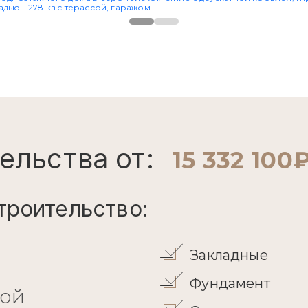
ельства от:
15 332 100
троительство:
Закладные
Фундамент
кой