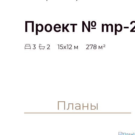
Проект № mp-
3
2
15x12 м
278 м²
Планы