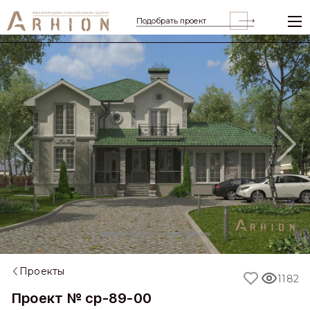
Подобрать проект
Previous
Nex
Проекты
1182
Проект № cp-89-00