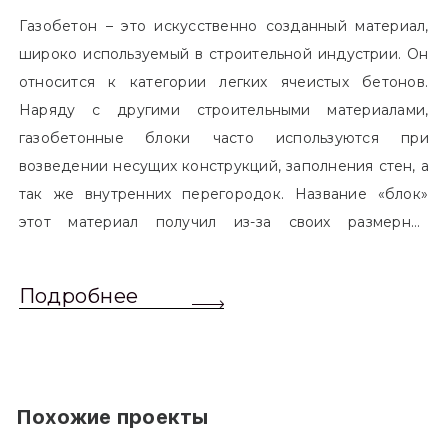
Газобетон – это искусственно созданный материал,
широко используемый в строительной индустрии. Он
относится к категории легких ячеистых бетонов.
Наряду с другими строительными материалами,
газобетонные блоки часто используются при
возведении несущих конструкций, заполнения стен, а
так же внутренних перегородок. Название «блок»
этот материал получил из-за своих размерных
характеристик. Согласно стандартам, блоком
называется элемент, который превышает размером
Подробнее
обычный одинарный кирпич. Размер блоков различен
и в зависимости от сферы применения, эти параметры
могут меняться.
Похожие проекты