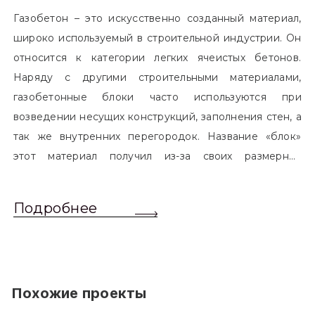
Газобетон – это искусственно созданный материал,
широко используемый в строительной индустрии. Он
относится к категории легких ячеистых бетонов.
Наряду с другими строительными материалами,
газобетонные блоки часто используются при
возведении несущих конструкций, заполнения стен, а
так же внутренних перегородок. Название «блок»
этот материал получил из-за своих размерных
характеристик. Согласно стандартам, блоком
называется элемент, который превышает размером
Подробнее
обычный одинарный кирпич. Размер блоков различен
и в зависимости от сферы применения, эти параметры
могут меняться.
Похожие проекты