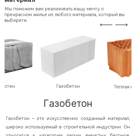
Мы поможем вам реализовать вашу мечту о
прекрасном жилье из любого материала, который вы
выберете.
лостен
Газобетон
Теплая к
Газобетон
Газобетон – это искусственно созданный материал,
широко используемый в строительной индустрии. Он
относится к категории легких ячеистых бетонов.