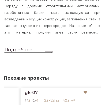
Наряду с другими строительными материалами,
газобетонные блоки часто используются при
возведении несущих конструкций, заполнения стен, а
так же внутренних перегородок. Название «блок»
этот материал получил из-за своих размерных
характеристик. Согласно стандартам, блоком
называется элемент, который превышает размером
Подробнее
обычный одинарный кирпич. Размер блоков различен
и в зависимости от сферы применения, эти параметры
могут меняться.
Похожие проекты
gk-07
3
4
23×23 м
403 м²