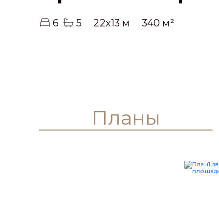
6
5
22x13 м
340 м²
Планы