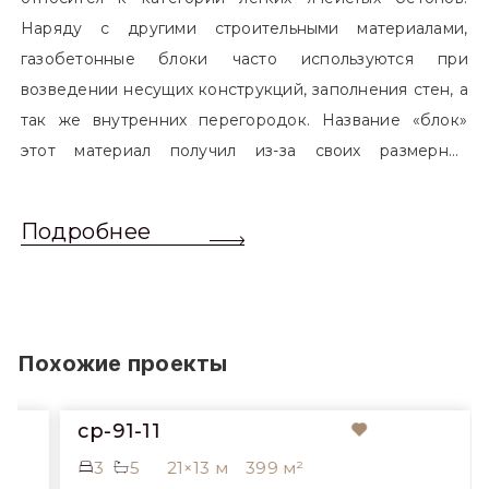
Наряду с другими строительными материалами,
газобетонные блоки часто используются при
возведении несущих конструкций, заполнения стен, а
так же внутренних перегородок. Название «блок»
этот материал получил из-за своих размерных
характеристик. Согласно стандартам, блоком
называется элемент, который превышает размером
Подробнее
обычный одинарный кирпич. Размер блоков различен
и в зависимости от сферы применения, эти параметры
могут меняться.
Похожие проекты
cp-91-11
3
5
21×13 м
399 м²