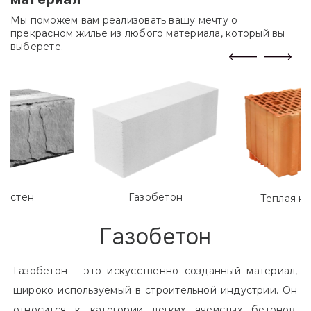
Мы поможем вам реализовать вашу мечту о
прекрасном жилье из любого материала, который вы
выберете.
лостен
Газобетон
Теплая к
Газобетон
Газобетон – это искусственно созданный материал,
широко используемый в строительной индустрии. Он
относится к категории легких ячеистых бетонов.