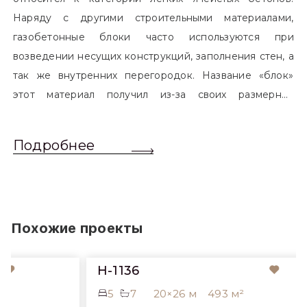
Наряду с другими строительными материалами,
газобетонные блоки часто используются при
возведении несущих конструкций, заполнения стен, а
так же внутренних перегородок. Название «блок»
этот материал получил из-за своих размерных
характеристик. Согласно стандартам, блоком
называется элемент, который превышает размером
Подробнее
обычный одинарный кирпич. Размер блоков различен
и в зависимости от сферы применения, эти параметры
могут меняться.
Похожие проекты
H-1136
5
7
20×26 м
493 м²