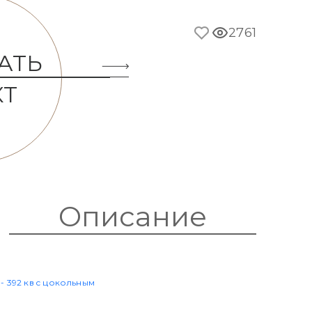
2761
АТЬ
КТ
Описание