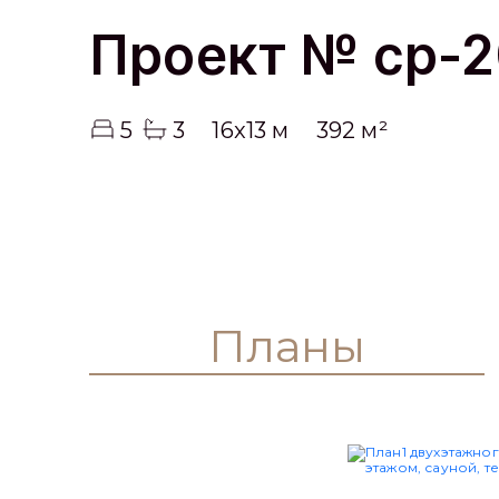
Проект № cp-2
5
3
16x13 м
392 м²
Планы