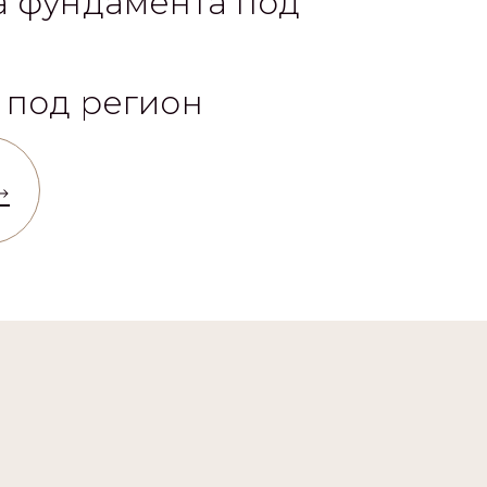
а фундамента под
 под регион