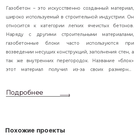
Газобетон – это искусственно созданный материал,
широко используемый в строительной индустрии. Он
относится к категории легких ячеистых бетонов.
Наряду с другими строительными материалами,
газобетонные блоки часто используются при
возведении несущих конструкций, заполнения стен, а
так же внутренних перегородок. Название «блок»
этот материал получил из-за своих размерных
характеристик. Согласно стандартам, блоком
называется элемент, который превышает размером
Подробнее
обычный одинарный кирпич. Размер блоков различен
и в зависимости от сферы применения, эти параметры
могут меняться.
Похожие проекты