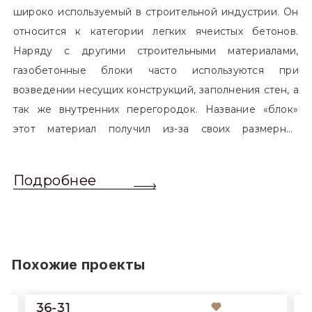
широко используемый в строительной индустрии. Он
относится к категории легких ячеистых бетонов.
Наряду с другими строительными материалами,
газобетонные блоки часто используются при
возведении несущих конструкций, заполнения стен, а
так же внутренних перегородок. Название «блок»
этот материал получил из-за своих размерных
характеристик. Согласно стандартам, блоком
называется элемент, который превышает размером
Подробнее
обычный одинарный кирпич. Размер блоков различен
и в зависимости от сферы применения, эти параметры
могут меняться.
Похожие проекты
36-31