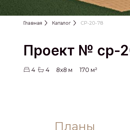
Главная
Каталог
CP-20-78
Проект № cp-2
4
4
8x8 м
170 м²
Планы