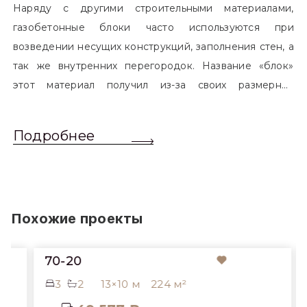
Наряду с другими строительными материалами,
газобетонные блоки часто используются при
возведении несущих конструкций, заполнения стен, а
так же внутренних перегородок. Название «блок»
этот материал получил из-за своих размерных
характеристик. Согласно стандартам, блоком
называется элемент, который превышает размером
Подробнее
обычный одинарный кирпич. Размер блоков различен
и в зависимости от сферы применения, эти параметры
могут меняться.
Похожие проекты
70-20
3
2
13×10 м
224 м²