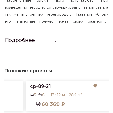
газобетонные блоки часто используются при
возведении несущих конструкций, заполнения стен, а
так же внутренних перегородок. Название «блок»
этот материал получил из-за своих размерных
характеристик. Согласно стандартам, блоком
называется элемент, который превышает размером
Подробнее
обычный одинарный кирпич. Размер блоков различен
и в зависимости от сферы применения, эти параметры
могут меняться.
Похожие проекты
cp-89-21
5
6
13×12 м
284 м²
60 369 ₽