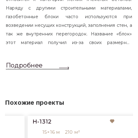
Наряду с другими строительными материалами,
газобетонные блоки часто используются при
возведении несущих конструкций, заполнения стен, а
так же внутренних перегородок. Название «блок»
этот материал получил из-за своих размерных
характеристик. Согласно стандартам, блоком
называется элемент, который превышает размером
Подробнее
обычный одинарный кирпич. Размер блоков различен
и в зависимости от сферы применения, эти параметры
могут меняться.
Похожие проекты
H-1312
15×16 м
210 м²