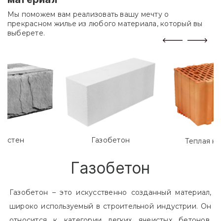
Мы поможем вам реализовать вашу мечту о
прекрасном жилье из любого материала, который вы
выберете.
лостен
Газобетон
Теплая к
Газобетон
Газобетон – это искусственно созданный материал,
широко используемый в строительной индустрии. Он
относится к категории легких ячеистых бетонов.