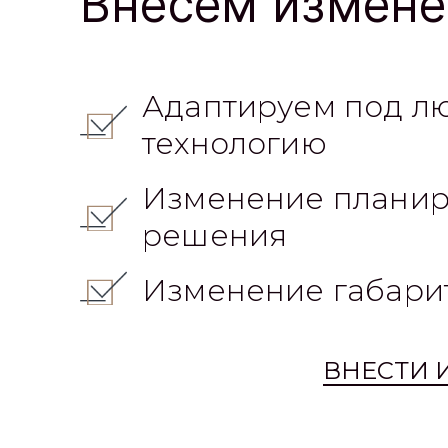
Коробка дома
Дом с внешней отдел
Дом под чистовую
Дом под ключ
Внесем измене