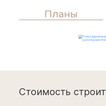
Главная
Каталог
SOV-9
Проект № SOV
4
7
22x20 м
959 м²