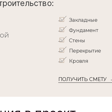
Фасады
ельства от:
45 526 60
троительство: