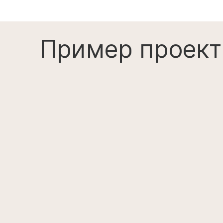
Адаптируем под л
технологию
Изменение планир
решения
Изменение габари
ВНЕСТИ 