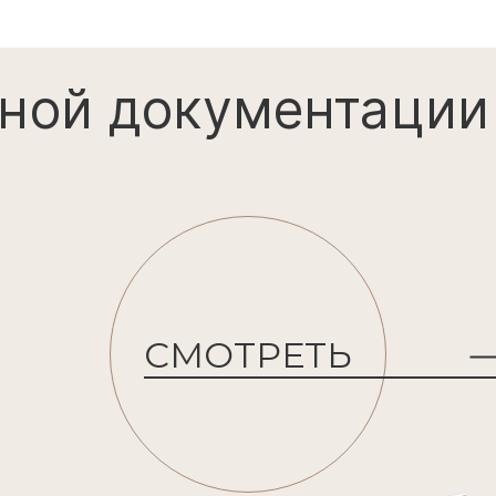
юбую
Изменение
материала
овочного
Разработк
геологию
тов дома
Адаптация
ИЗМЕНЕНИЯ В ПРОЕКТ