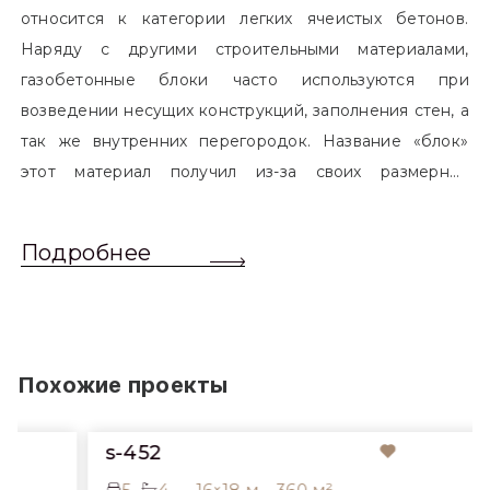
относится к категории легких ячеистых бетонов.
Наряду с другими строительными материалами,
газобетонные блоки часто используются при
возведении несущих конструкций, заполнения стен, а
так же внутренних перегородок. Название «блок»
этот материал получил из-за своих размерных
характеристик. Согласно стандартам, блоком
называется элемент, который превышает размером
Подробнее
обычный одинарный кирпич. Размер блоков различен
и в зависимости от сферы применения, эти параметры
могут меняться.
Похожие проекты
s-452
5
4
16×18 м
360 м²