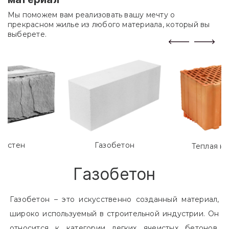
Мы поможем вам реализовать вашу мечту о
прекрасном жилье из любого материала, который вы
выберете.
лостен
Газобетон
Теплая к
Газобетон
Газобетон – это искусственно созданный материал,
широко используемый в строительной индустрии. Он
относится к категории легких ячеистых бетонов.