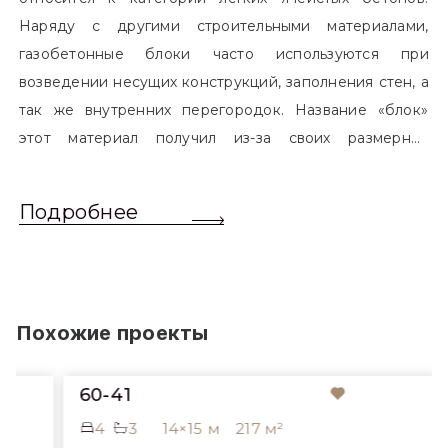
Наряду с другими строительными материалами,
газобетонные блоки часто используются при
возведении несущих конструкций, заполнения стен, а
так же внутренних перегородок. Название «блок»
этот материал получил из-за своих размерных
характеристик. Согласно стандартам, блоком
называется элемент, который превышает размером
Подробнее
обычный одинарный кирпич. Размер блоков различен
и в зависимости от сферы применения, эти параметры
могут меняться.
Похожие проекты
60-41
4
3
14×15 м
217 м²