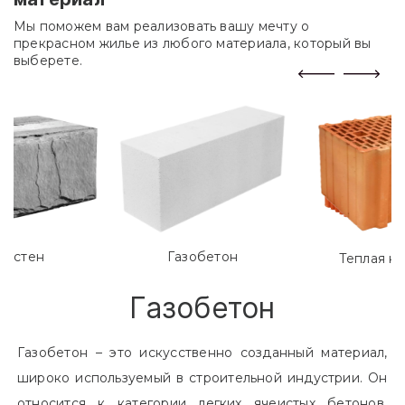
Мы поможем вам реализовать вашу мечту о
прекрасном жилье из любого материала, который вы
выберете.
лостен
Газобетон
Теплая к
Газобетон
Газобетон – это искусственно созданный материал,
широко используемый в строительной индустрии. Он
относится к категории легких ячеистых бетонов.