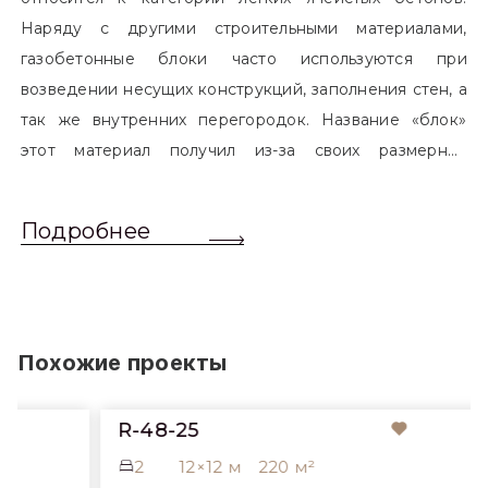
Наряду с другими строительными материалами,
газобетонные блоки часто используются при
возведении несущих конструкций, заполнения стен, а
так же внутренних перегородок. Название «блок»
этот материал получил из-за своих размерных
характеристик. Согласно стандартам, блоком
называется элемент, который превышает размером
Подробнее
обычный одинарный кирпич. Размер блоков различен
и в зависимости от сферы применения, эти параметры
могут меняться.
Похожие проекты
R-48-25
2
12×12 м
220 м²