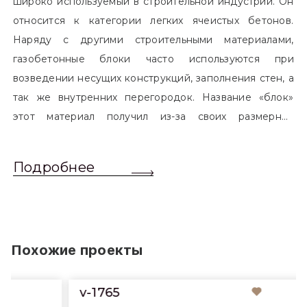
широко используемый в строительной индустрии. Он
относится к категории легких ячеистых бетонов.
Наряду с другими строительными материалами,
газобетонные блоки часто используются при
возведении несущих конструкций, заполнения стен, а
так же внутренних перегородок. Название «блок»
этот материал получил из-за своих размерных
характеристик. Согласно стандартам, блоком
называется элемент, который превышает размером
Подробнее
обычный одинарный кирпич. Размер блоков различен
и в зависимости от сферы применения, эти параметры
могут меняться.
Похожие проекты
v-1765