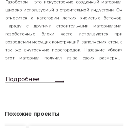
Газобетон – это искусственно созданный материал,
широко используемый в строительной индустрии. Он
относится к категории легких ячеистых бетонов.
Наряду с другими строительными материалами,
газобетонные блоки часто используются при
возведении несущих конструкций, заполнения стен, а
так же внутренних перегородок. Название «блок»
этот материал получил из-за своих размерных
характеристик. Согласно стандартам, блоком
называется элемент, который превышает размером
Подробнее
обычный одинарный кирпич. Размер блоков различен
и в зависимости от сферы применения, эти параметры
могут меняться.
Похожие проекты