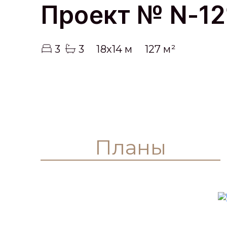
Проект № N-12
3
3
18x14 м
127 м²
Планы