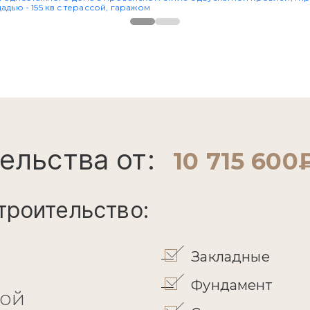
ельства от:
10 715 600
троительство:
Закладные
Фундамент
кой