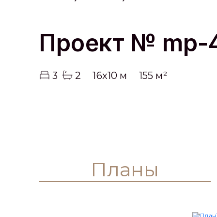
Проект № mp-
3
2
16x10 м
155 м²
Планы