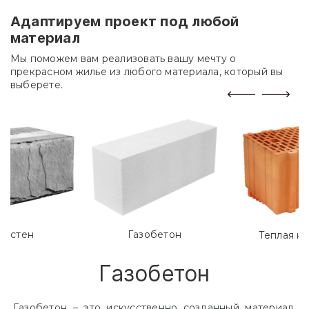
Адаптируем проект под любой
материал
Мы поможем вам реализовать вашу мечту о
прекрасном жилье из любого материала, который вы
выберете.
лостен
Газобетон
Теплая к
Газобетон
Газобетон – это искусственно созданный материал,