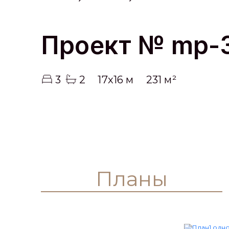
Проект № mp-
3
2
17x16 м
231 м²
Планы