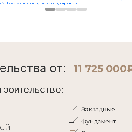
ельства от:
11 725 000
троительство:
Закладные
Фундамент
кой