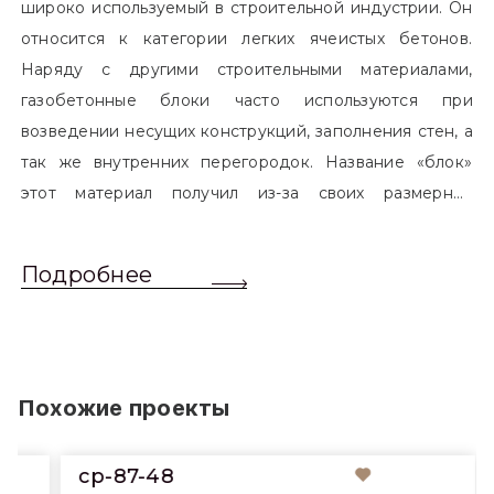
широко используемый в строительной индустрии. Он
относится к категории легких ячеистых бетонов.
Наряду с другими строительными материалами,
газобетонные блоки часто используются при
возведении несущих конструкций, заполнения стен, а
так же внутренних перегородок. Название «блок»
этот материал получил из-за своих размерных
характеристик. Согласно стандартам, блоком
называется элемент, который превышает размером
Подробнее
обычный одинарный кирпич. Размер блоков различен
и в зависимости от сферы применения, эти параметры
могут меняться.
Похожие проекты
cp-87-48