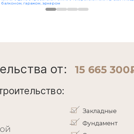
ельства от:
15 665 300
троительство:
Закладные
Фундамент
кой