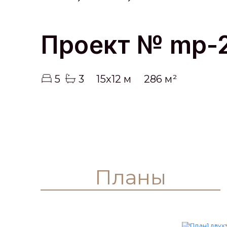
Проект № mp-
5
3
15x12 м
286 м²
Планы