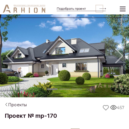
Подобрать проект
Previous
Nex
Проекты
457
Проект № mp-170