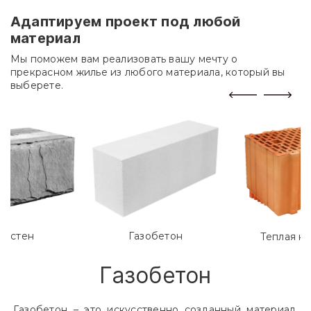
Адаптируем проект под любой
материал
Мы поможем вам реализовать вашу мечту о
прекрасном жилье из любого материала, который вы
выберете.
лостен
Газобетон
Теплая к
Газобетон
Газобетон – это искусственно созданный материал,