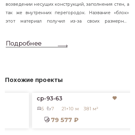
возведении несущих конструкций, заполнения стен, а
так же внутренних перегородок. Название «блок»
этот материал получил из-за своих размерных
характеристик. Согласно стандартам, блоком
называется элемент, который превышает размером
Подробнее
обычный одинарный кирпич. Размер блоков различен
и в зависимости от сферы применения, эти параметры
могут меняться.
Похожие проекты
cp-93-63
5
7
21×10 м
381 м²
79 577 ₽