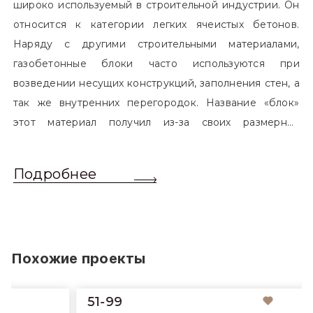
широко используемый в строительной индустрии. Он
относится к категории легких ячеистых бетонов.
Наряду с другими строительными материалами,
газобетонные блоки часто используются при
возведении несущих конструкций, заполнения стен, а
так же внутренних перегородок. Название «блок»
этот материал получил из-за своих размерных
характеристик. Согласно стандартам, блоком
называется элемент, который превышает размером
Подробнее
обычный одинарный кирпич. Размер блоков различен
и в зависимости от сферы применения, эти параметры
могут меняться.
Похожие проекты
51-99