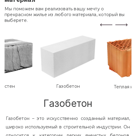
Мы поможем вам реализовать вашу мечту о
прекрасном жилье из любого материала, который вы
выберете.
лостен
Газобетон
Теплая к
Газобетон
Газобетон – это искусственно созданный материал,
широко используемый в строительной индустрии. Он
относится к категории легких ячеистых бетонов.