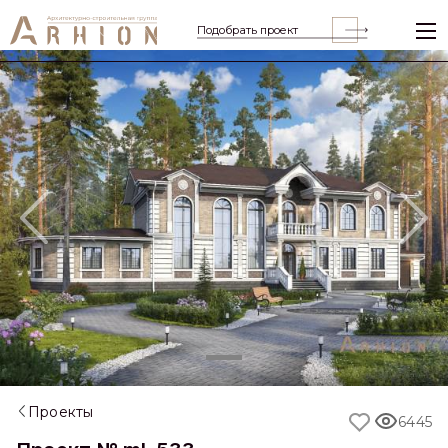
Подобрать проект
Previous
Nex
Проекты
6445