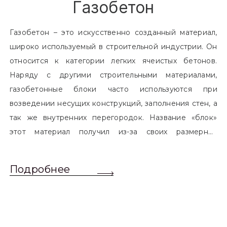
Газобетон
Газобетон – это искусственно созданный материал,
широко используемый в строительной индустрии. Он
относится к категории легких ячеистых бетонов.
Наряду с другими строительными материалами,
газобетонные блоки часто используются при
возведении несущих конструкций, заполнения стен, а
так же внутренних перегородок. Название «блок»
этот материал получил из-за своих размерных
характеристик. Согласно стандартам, блоком
называется элемент, который превышает размером
Подробнее
обычный одинарный кирпич. Размер блоков различен
и в зависимости от сферы применения, эти параметры
могут меняться.