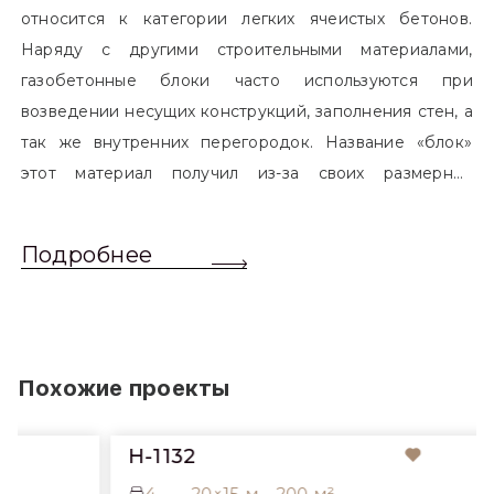
относится к категории легких ячеистых бетонов.
Наряду с другими строительными материалами,
газобетонные блоки часто используются при
возведении несущих конструкций, заполнения стен, а
так же внутренних перегородок. Название «блок»
этот материал получил из-за своих размерных
характеристик. Согласно стандартам, блоком
называется элемент, который превышает размером
Подробнее
обычный одинарный кирпич. Размер блоков различен
и в зависимости от сферы применения, эти параметры
могут меняться.
Похожие проекты
H-1132
4
20×15 м
200 м²