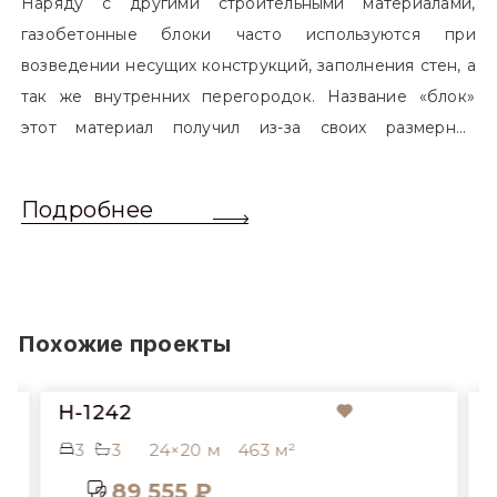
Наряду с другими строительными материалами,
газобетонные блоки часто используются при
возведении несущих конструкций, заполнения стен, а
так же внутренних перегородок. Название «блок»
этот материал получил из-за своих размерных
характеристик. Согласно стандартам, блоком
называется элемент, который превышает размером
Подробнее
обычный одинарный кирпич. Размер блоков различен
и в зависимости от сферы применения, эти параметры
могут меняться.
Похожие проекты
H-1242
3
3
24×20 м
463 м²
89 555 ₽