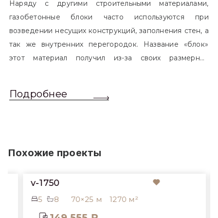
Наряду с другими строительными материалами,
газобетонные блоки часто используются при
возведении несущих конструкций, заполнения стен, а
так же внутренних перегородок. Название «блок»
этот материал получил из-за своих размерных
характеристик. Согласно стандартам, блоком
называется элемент, который превышает размером
Подробнее
обычный одинарный кирпич. Размер блоков различен
и в зависимости от сферы применения, эти параметры
могут меняться.
Похожие проекты
v-1750
5
8
70×25 м
1270 м²
149 555 ₽