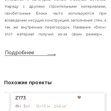
Наряду с другими строительными материалами,
газобетонные блоки часто используются при
возведении несущих конструкций, заполнения стен, а
так же внутренних перегородок. Название «блок»
этот материал получил из-за своих размерных
характеристик. Согласно стандартам, блоком
называется элемент, который превышает размером
Подробнее
обычный одинарный кирпич. Размер блоков различен
и в зависимости от сферы применения, эти параметры
могут меняться.
Похожие проекты
Z173
4
4
15×13 м
246 м²