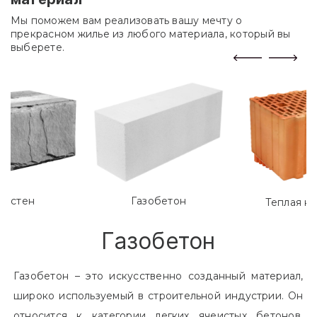
Мы поможем вам реализовать вашу мечту о
прекрасном жилье из любого материала, который вы
выберете.
лостен
Газобетон
Теплая к
Газобетон
Газобетон – это искусственно созданный материал,
широко используемый в строительной индустрии. Он
относится к категории легких ячеистых бетонов.