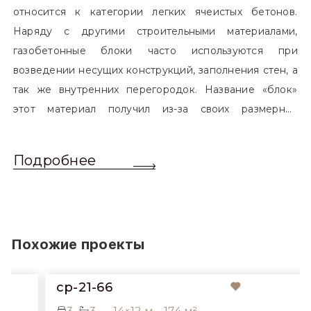
относится к категории легких ячеистых бетонов.
Наряду с другими строительными материалами,
газобетонные блоки часто используются при
возведении несущих конструкций, заполнения стен, а
так же внутренних перегородок. Название «блок»
этот материал получил из-за своих размерных
характеристик. Согласно стандартам, блоком
называется элемент, который превышает размером
Подробнее
обычный одинарный кирпич. Размер блоков различен
и в зависимости от сферы применения, эти параметры
могут меняться.
Похожие проекты
cp-21-66
3
3
14×12 м
174 м²