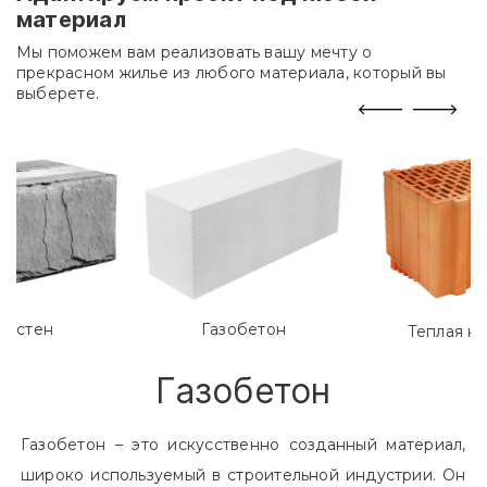
Адаптируем проект под любой
материал
Мы поможем вам реализовать вашу мечту о
прекрасном жилье из любого материала, который вы
выберете.
лостен
Газобетон
Теплая к
Газобетон