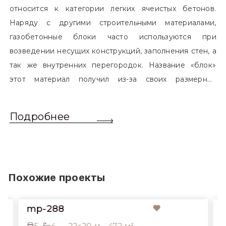
Газобетон – это искусственно созданный материал,
широко используемый в строительной индустрии. Он
относится к категории легких ячеистых бетонов.
Наряду с другими строительными материалами,
газобетонные блоки часто используются при
возведении несущих конструкций, заполнения стен, а
так же внутренних перегородок. Название «блок»
этот материал получил из-за своих размерных
характеристик. Согласно стандартам, блоком
называется элемент, который превышает размером
Подробнее
обычный одинарный кирпич. Размер блоков различен
и в зависимости от сферы применения, эти параметры
могут меняться.
Похожие проекты