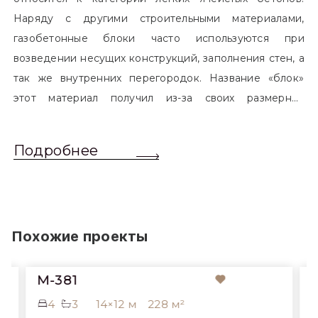
Наряду с другими строительными материалами,
газобетонные блоки часто используются при
возведении несущих конструкций, заполнения стен, а
так же внутренних перегородок. Название «блок»
этот материал получил из-за своих размерных
характеристик. Согласно стандартам, блоком
называется элемент, который превышает размером
Подробнее
обычный одинарный кирпич. Размер блоков различен
и в зависимости от сферы применения, эти параметры
могут меняться.
Похожие проекты
M-381
4
3
14×12 м
228 м²