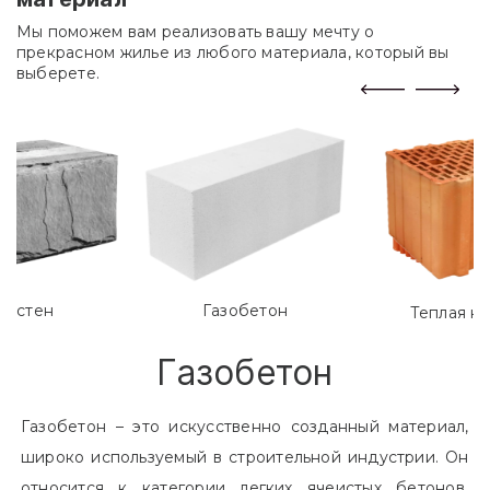
Мы поможем вам реализовать вашу мечту о
прекрасном жилье из любого материала, который вы
выберете.
лостен
Газобетон
Теплая к
Газобетон
Газобетон – это искусственно созданный материал,
широко используемый в строительной индустрии. Он
относится к категории легких ячеистых бетонов.