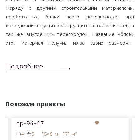
Наряду с другими строительными материалами,
газобетонные блоки часто используются при
возведении несущих конструкций, заполнения стен, а
так же внутренних перегородок. Название «блок»
этот материал получил из-за своих размерных
характеристик. Согласно стандартам, блоком
называется элемент, который превышает размером
Подробнее
обычный одинарный кирпич. Размер блоков различен
и в зависимости от сферы применения, эти параметры
могут меняться.
Похожие проекты
cp-94-47
4
3
15×8 м
171 м²