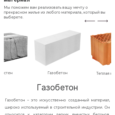
Мы поможем вам реализовать вашу мечту о
прекрасном жилье из любого материала, который вы
выберете.
лостен
Газобетон
Теплая к
Газобетон
Газобетон – это искусственно созданный материал,
широко используемый в строительной индустрии. Он
относится к категории легких ячеистых бетонов.