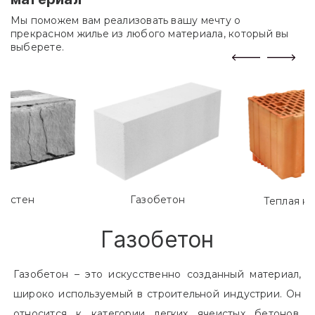
Мы поможем вам реализовать вашу мечту о
прекрасном жилье из любого материала, который вы
выберете.
лостен
Газобетон
Теплая к
Газобетон
Газобетон – это искусственно созданный материал,
широко используемый в строительной индустрии. Он
относится к категории легких ячеистых бетонов.