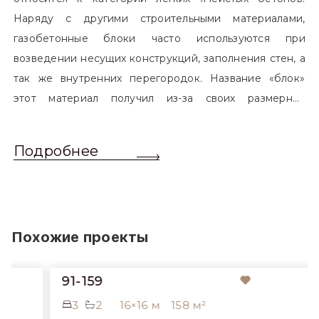
Наряду с другими строительными материалами,
газобетонные блоки часто используются при
возведении несущих конструкций, заполнения стен, а
так же внутренних перегородок. Название «блок»
этот материал получил из-за своих размерных
характеристик. Согласно стандартам, блоком
называется элемент, который превышает размером
Подробнее
обычный одинарный кирпич. Размер блоков различен
и в зависимости от сферы применения, эти параметры
могут меняться.
Похожие проекты
91-159
3
2
16×16 м
158 м²