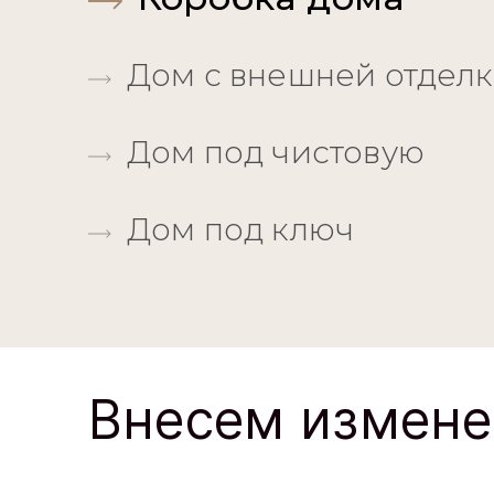
Дом под чистовую
Дом под ключ
Внесем измене
Адаптируем под л
технологию