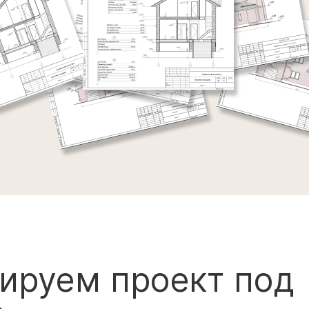
ируем проект под
 материал
ам реализовать вашу мечту о прекрасном 
иала, который вы выберете.