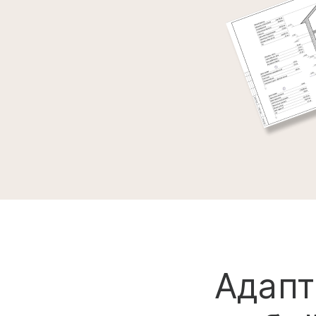
Адапт
любой
Мы поможем в
любого матер