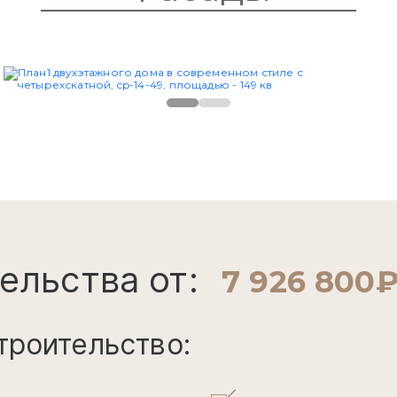
ельства от:
7 926 800
троительство:
Закладные
Фундамент
кой
Стены