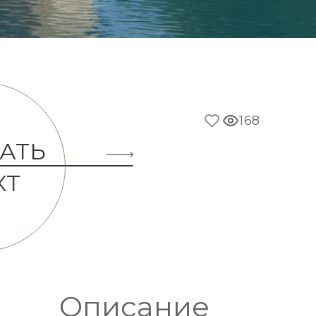
168
АТЬ
КТ
Описание