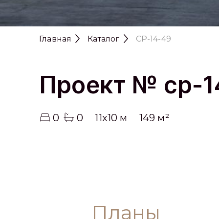
Проект № cp-1
0
0
11x10 м
149 м²
Планы