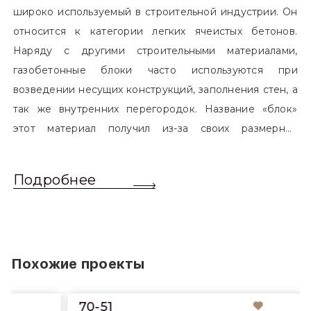
широко используемый в строительной индустрии. Он
относится к категории легких ячеистых бетонов.
Наряду с другими строительными материалами,
газобетонные блоки часто используются при
возведении несущих конструкций, заполнения стен, а
так же внутренних перегородок. Название «блок»
этот материал получил из-за своих размерных
характеристик. Согласно стандартам, блоком
называется элемент, который превышает размером
Подробнее
обычный одинарный кирпич. Размер блоков различен
и в зависимости от сферы применения, эти параметры
могут меняться.
Похожие проекты
70-51