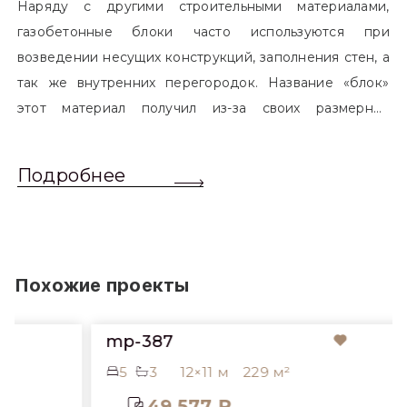
Наряду с другими строительными материалами,
газобетонные блоки часто используются при
возведении несущих конструкций, заполнения стен, а
так же внутренних перегородок. Название «блок»
этот материал получил из-за своих размерных
характеристик. Согласно стандартам, блоком
называется элемент, который превышает размером
Подробнее
обычный одинарный кирпич. Размер блоков различен
и в зависимости от сферы применения, эти параметры
могут меняться.
Похожие проекты
mp-387
5
3
12×11 м
229 м²
49 577 ₽