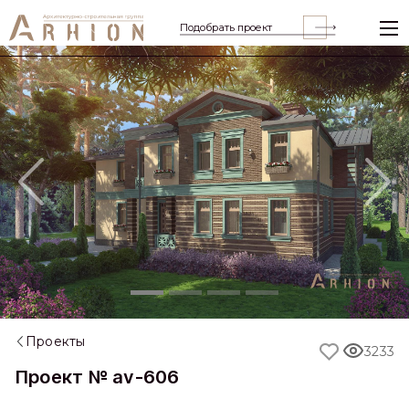
Подобрать проект
Previous
Nex
Проекты
3233
Проект № av-606