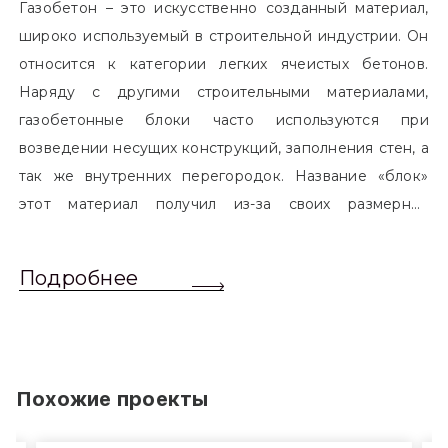
Газобетон – это искусственно созданный материал,
широко используемый в строительной индустрии. Он
относится к категории легких ячеистых бетонов.
Наряду с другими строительными материалами,
газобетонные блоки часто используются при
возведении несущих конструкций, заполнения стен, а
так же внутренних перегородок. Название «блок»
этот материал получил из-за своих размерных
характеристик. Согласно стандартам, блоком
называется элемент, который превышает размером
Подробнее
обычный одинарный кирпич. Размер блоков различен
и в зависимости от сферы применения, эти параметры
могут меняться.
Похожие проекты