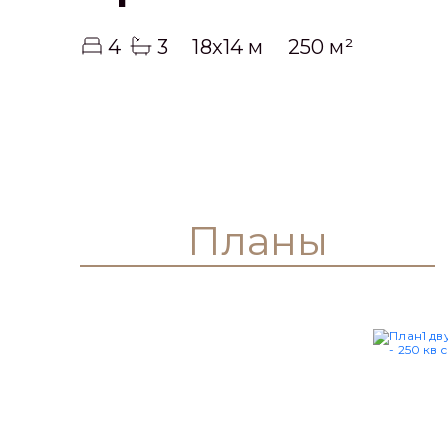
4
3
18x14 м
250 м²
Планы