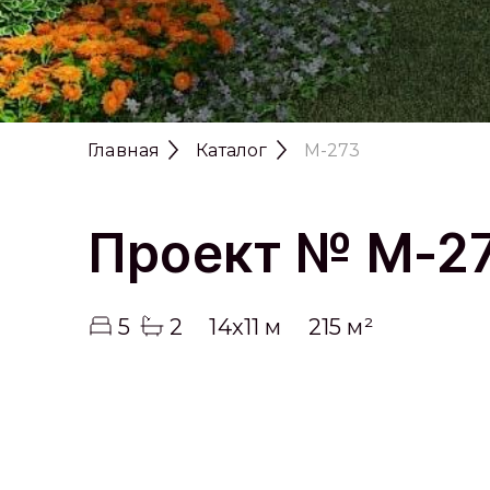
Главная
Каталог
M-273
Проект № M-2
5
2
14x11 м
215 м²