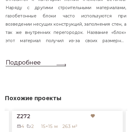
Наряду с другими строительными материалами,
газобетонные блоки часто используются при
возведении несущих конструкций, заполнения стен, а
так же внутренних перегородок. Название «блок»
этот материал получил из-за своих размерных
характеристик. Согласно стандартам, блоком
называется элемент, который превышает размером
Подробнее
обычный одинарный кирпич. Размер блоков различен
и в зависимости от сферы применения, эти параметры
могут меняться.
Похожие проекты
Z272
4
2
15×15 м
263 м²