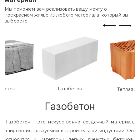
Мы поможем вам реализовать вашу мечту о
прекрасном жилье из любого материала, который вы
выберете.
лостен
Газобетон
Теплая к
Газобетон
Газобетон – это искусственно созданный материал,
широко используемый в строительной индустрии. Он
относится к категории легких ячеистых бетонов.