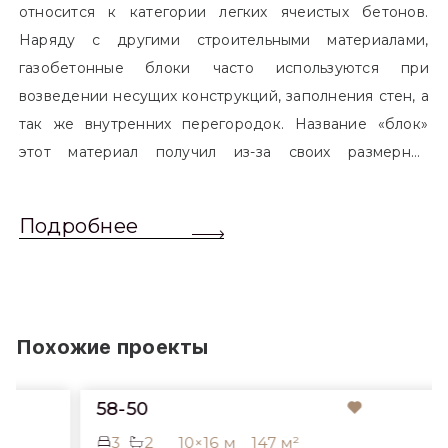
относится к категории легких ячеистых бетонов.
Наряду с другими строительными материалами,
газобетонные блоки часто используются при
возведении несущих конструкций, заполнения стен, а
так же внутренних перегородок. Название «блок»
этот материал получил из-за своих размерных
характеристик. Согласно стандартам, блоком
называется элемент, который превышает размером
Подробнее
обычный одинарный кирпич. Размер блоков различен
и в зависимости от сферы применения, эти параметры
могут меняться.
Похожие проекты
58-50
3
2
10×16 м
147 м²