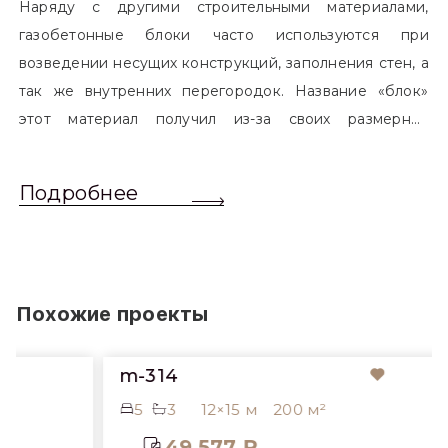
Наряду с другими строительными материалами,
газобетонные блоки часто используются при
возведении несущих конструкций, заполнения стен, а
так же внутренних перегородок. Название «блок»
этот материал получил из-за своих размерных
характеристик. Согласно стандартам, блоком
называется элемент, который превышает размером
Подробнее
обычный одинарный кирпич. Размер блоков различен
и в зависимости от сферы применения, эти параметры
могут меняться.
Похожие проекты
m-314
5
3
12×15 м
200 м²
49 577 ₽